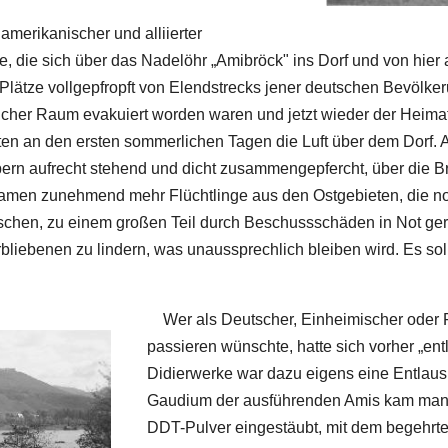
merikanischer und alliierter
, die sich über das Nadelöhr „Amibröck" ins Dorf und von hier
Plätze vollgepfropft von Elendstrecks jener deutschen Bevölke
icher Raum evakuiert worden waren und jetzt wieder der Heimat
teten an den ersten sommerlichen Tagen die Luft über dem Dorf
ern aufrecht stehend und dicht zusammengepfercht, über die
 kamen zunehmend mehr Flüchtlinge aus den Ostgebieten, die n
ischen, zu einem großen Teil durch Beschussschäden in Not gera
bliebenen zu lindern, was unaussprechlich bleiben wird. Es s
Wer als Deutscher, Einheimischer oder 
passieren wünschte, hatte sich vorher „en
Didierwerke war dazu eigens eine Entlaus
Gaudium der ausführenden Amis kam manch 
DDT-Pulver eingestäubt, mit dem begehrte