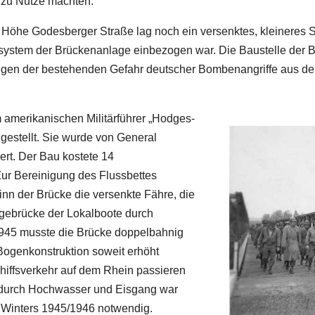
 zu Nutze machten.
 Höhe Godesberger Straße lag noch ein versenktes, kleineres S
ssystem der Brückenanlage einbezogen war. Die Baustelle der Br
egen der bestehenden Gefahr deutscher Bombenangriffe aus de
m amerikanischen Militärführer „Hodges-
gestellt. Sie wurde von General
ert. Der Bau kostete 14
ur Bereinigung des Flussbettes
inn der Brücke die versenkte Fähre, die
gebrücke der Lokalboote durch
945 musste die Brücke doppelbahnig
Bogenkonstruktion soweit erhöht
iffsverkehr auf dem Rhein passieren
 durch Hochwasser und Eisgang war
 Winters 1945/1946 notwendig.