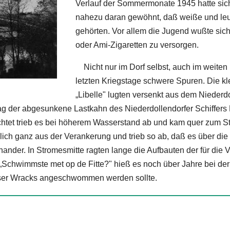
Verlauf der Sommermonate 1945 hatte sic
nahezu daran gewöhnt, daß weiße und leut
gehörten. Vor allem die Jugend wußte sich
oder Ami-Zigaretten zu versorgen.
Nicht nur im Dorf selbst, auch im weiten
letzten Kriegstage schwere Spuren. Die kl
„Libelle" lugten versenkt aus dem Niederd
g der abgesunkene Lastkahn des Niederdollendorfer Schiffers Kä
chtet trieb es bei höherem Wasserstand ab und kam quer zum S
ich ganz aus der Verankerung und trieb so ab, daß es über die
inander. In Stromesmitte ragten lange die Aufbauten der für di
„Schwimmste met op de Fitte?" hieß es noch über Jahre bei de
eser Wracks angeschwommen werden sollte.