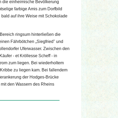
h die einheimische Bevölkerung
selige farbige Amis zum Dorfbild
 bald auf ihre Weise mit Schokolade
 Bereich ringsum hinterließen die
einen Fährbötchen „Siegfried" und
ollendorfer Uferwasser. Zwischen den
ufer - et Kröllesse Scheff - in
trom zum liegen. Bei wiederholtem
 Kribbe zu liegen kam. Bei fallendem
e Verankerung der Hodges-Brücke
r mit den Wassern des Rheins