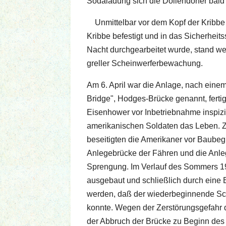
Sodaladung sich die Dollendorfer bald
Unmittelbar vor dem Kopf der Kribbe
Kribbe befestigt und in das Sicherheit
Nacht durchgearbeitet wurde, stand w
greller Scheinwerferbewachung.
Am 6. April war die Anlage, nach eine
Bridge", Hodges-Brücke genannt, fertig
Eisenhower vor Inbetriebnahme inspizi
amerikanischen Soldaten das Leben. Z
beseitigten die Amerikaner vor Baubeg
Anlegebrücke der Fähren und die Anle
Sprengung. Im Verlauf des Sommers 1
ausgebaut und schließlich durch eine 
werden, daß der wiederbeginnende Sch
konnte. Wegen der Zerstörungsgefahr
der Abbruch der Brücke zu Beginn des