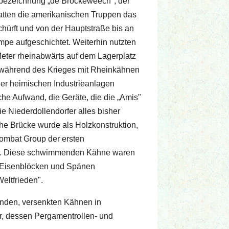
sbezeichnung „de Bröckeweech", der
hatten die amerikanischen Truppen das
chürft und von der Hauptstraße bis an
ampe aufgeschichtet. Weiterhin nutzten
eter rheinabwärts auf dem Lagerplatz
ch während des Krieges mit Rheinkähnen
der heimischen Industrieanlagen
he Aufwand, die Geräte, die die „Amis"
die Niederdollendorfer alles bisher
che Brücke wurde als Holzkonstruktion,
ombat Group der ersten
hne. Diese schwimmenden Kähne waren
t Eisenblöcken und Spänen
eltfrieden".
enden, versenkten Kähnen in
r, dessen Pergamentrollen- und