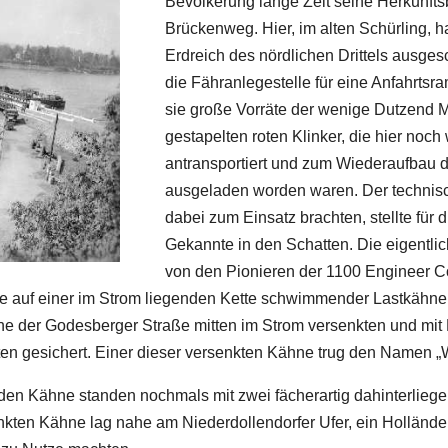
Bevölkerung lange Zeit seine Herkunft
Brückenweg. Hier, im alten Schürling, 
Erdreich des nördlichen Drittels ausges
die Fähranlegestelle für eine Anfahrtsr
sie große Vorräte der wenige Dutzend M
gestapelten roten Klinker, die hier no
antransportiert und zum Wiederaufbau 
ausgeladen worden waren. Der technisc
dabei zum Einsatz brachten, stellte für 
Gekannte in den Schatten. Die eigentli
von den Pionieren der 1100 Engineer C
hte auf einer im Strom liegenden Kette schwimmender Lastkä
öhe der Godesberger Straße mitten im Strom versenkten und mi
n gesichert. Einer dieser versenkten Kähne trug den Namen „W
nden Kähne standen nochmals mit zwei fächerartig dahinterlieg
nkten Kähne lag nahe am Niederdollendorfer Ufer, ein Hollände